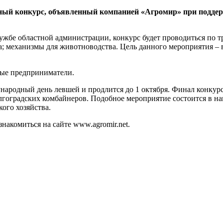
ный конкурс, объявленный компанией «Агромир» при поддерж
ужбе областной администрации, конкурс будет проводиться по 
ода; механизмы для животноводства. Цель данного мероприятия –
ные предприниматели.
дународный день левшей и продлится до 1 октября. Финал конкур
гоградских комбайнеров. Подобное мероприятие состоится в на
ого хозяйства.
акомиться на сайте www.agromir.net.