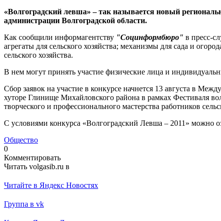
«Волгоградский левша» – так называется новый региональ
администрации Волгоградской области.
Как сообщили информагентству
"Социнформбюро"
в пресс-сл
агрегаты для сельского хозяйства; механизмы для сада и огор
сельского хозяйства.
В нем могут принять участие физические лица и индивидуаль
Сбор заявок на участие в конкурсе начнется 13 августа в Меж
хуторе Глинище Михайловского района в рамках Фестиваля вол
творческого и профессионального мастерства работников сельск
С условиями конкурса «Волгоградский Левша – 2011» можно озн
Общество
0
Комментировать
Читать volgasib.ru в
Читайте в Яндекс Новостях
Группа в vk