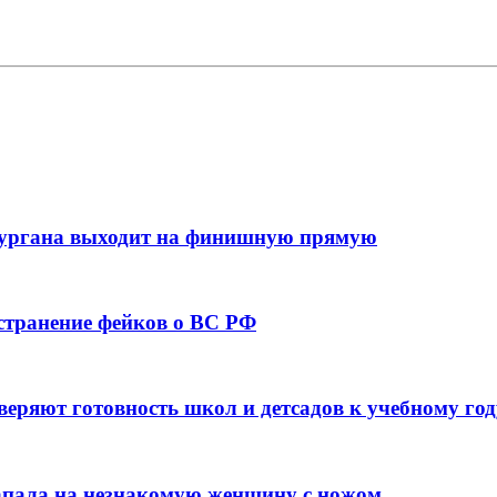
кургана выходит на финишную прямую
остранение фейков о ВС РФ
веряют готовность школ и детсадов к учебному год
напала на незнакомую женщину с ножом