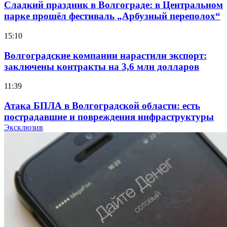
Сладкий праздник в Волгограде: в Центральном
парке прошёл фестиваль „Арбузный переполох“
15:10
Волгоградские компании нарастили экспорт:
заключены контракты на 3,6 млн долларов
11:39
Атака БПЛА в Волгоградской области: есть
пострадавшие и повреждения инфраструктуры
Эксклюзив
12:01
Волгоградские вузы в топе зарплатного
рейтинга: ВолгГТУ и ВолгГМУ вошли в топ‑15
для химической отрасли и фармацевтики
18:39
В Красноармейском районе Волгограда стартует