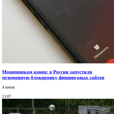
конкурс на ремонт моста через Волго‑Донской
судоходный канал
12:28
Фестиваль #ТриЧетыре в Волгограде пройдёт
11–13 сентября в рамках Года единства народов
России
Все новости
Мошенникам конец: в России запустили
мгновенную блокировку фишинговых сайтов
4 июня
13:07