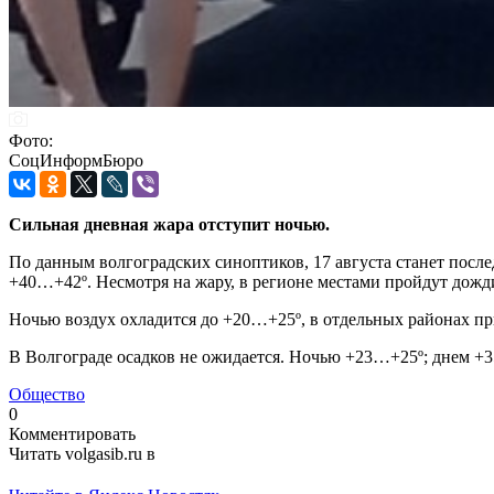
Фото:
СоцИнформБюро
Сильная дневная жара отступит ночью.
По данным волгоградских синоптиков, 17 августа станет посл
+40…+42º. Несмотря на жару, в регионе местами пройдут дожди 
Ночью воздух охладится до +20…+25º, в отдельных районах п
В Волгограде осадков не ожидается. Ночью +23…+25º; днем +
Общество
0
Комментировать
Читать volgasib.ru в