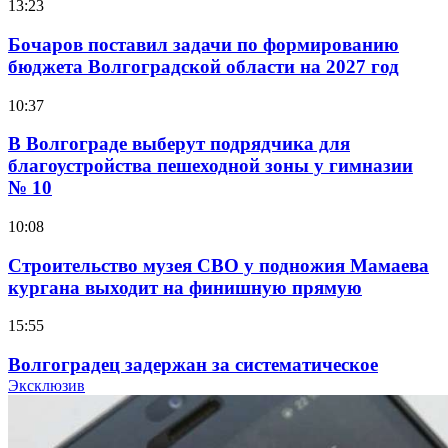
13:23
Бочаров поставил задачи по формированию
бюджета Волгоградской области на 2027 год
10:37
В Волгограде выберут подрядчика для
благоустройства пешеходной зоны у гимназии
№ 10
10:08
Строительство музея СВО у подножия Мамаева
кургана выходит на финишную прямую
15:55
Волгоградец задержан за систематическое
распространение фейков о ВС РФ
Эксклюзив
15:01