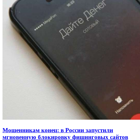
334 учреждения под контролем: в Волгограде
проверяют готовность школ и детсадов к
учебному году
13:47
Покушение на убийство в Волгограде: девушка
напала на незнакомую женщину с ножом
12:39
Сладкий праздник в Волгограде: в Центральном
парке прошёл фестиваль „Арбузный переполох“
Все новости
Мошенникам конец: в России запустили
мгновенную блокировку фишинговых сайтов