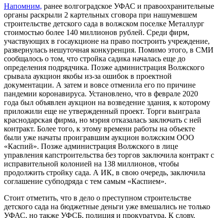
Напомним,
ранее волгоградское УФАС и правоохранительные
органы раскрыли 2 картельных сговора при нашумевшем
строительстве детского сада в волжском поселке Металлург
стоимостью более 140 миллионов рублей. Среди фирм,
участвующих в госаукционе на право построить учреждение,
развернулась нешуточная конкуренция. Помимо этого, в СМИ
сообщалось о том, что стройка садика началась еще до
определения подрядчика. Позже администрация Волжского
срывала аукцион якобы из-за ошибок в проектной
документации. А затем и вовсе отменила его по причине
пандемии коронавируса. Установлено, что в феврале 2020
года был объявлен аукцион на возведение здания, к которому
приложили еще не утвержденный проект. Торги выиграла
краснодарская фирма, но мэрия отказалась заключать с ней
контракт. Более того, к этому времени работы на объекте
были уже начаты проигравшим аукцион волжским ООО
«Каспий». Позже администрация Волжского в лице
управления капстроительства без торгов заключила контракт с
исправительной колонией на 138 миллионов, чтобы
продолжить стройку сада. А ИК, в свою очередь, заключила
соглашение субподряда с тем самым «Каспием».
Стоит отметить, что в дело о преступном строительстве
детского сада на бюджетные деньги уже вмешались не только
УФАС, но также УФСБ, полиция и прокуратура. К слову,