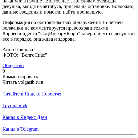
накануне в группе “ВолгоСпас”. По словам очевидца,
девушка, выйдя из автобуса, присела на остановке. Возможно,
данные сведения и помогли найти пропавшую.
Информация об обстоятельствах обнаружения 16-летней
волжанки не комментируется правоохранителями.
Корреспондента “СоцИнформБюро” заверили, что с девушкой
все в порядке, она жива и здорова.
Анна Павлова
ФОТО: “ВолгоСпас”
Общество
0
Комментировать
Читать volgasib.ru в
Читайте в Яндекс Новостях
Группа в vk
Канал в Яндекс Дзен
Канал в Telegram