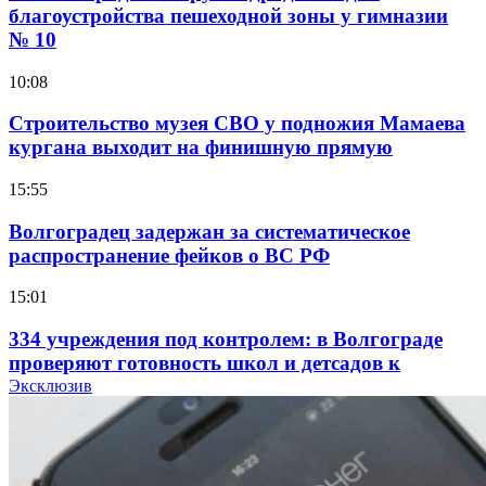
благоустройства пешеходной зоны у гимназии
№ 10
10:08
Строительство музея СВО у подножия Мамаева
кургана выходит на финишную прямую
15:55
Волгоградец задержан за систематическое
распространение фейков о ВС РФ
15:01
334 учреждения под контролем: в Волгограде
проверяют готовность школ и детсадов к
учебному году
Эксклюзив
13:47
Покушение на убийство в Волгограде: девушка