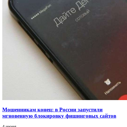
напала на незнакомую женщину с ножом
12:39
Сладкий праздник в Волгограде: в Центральном
парке прошёл фестиваль „Арбузный переполох“
15:10
Волгоградские компании нарастили экспорт:
заключены контракты на 3,6 млн долларов
Все новости
Мошенникам конец: в России запустили
мгновенную блокировку фишинговых сайтов
4 июня