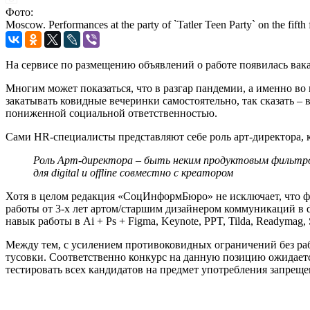
Фото:
Moscow. Performances at the party of `Tatler Teen Party` on the fift
На сервисе по размещению объявлений о работе появилась вак
Многим может показаться, что в разгар пандемии, а именно во
закатывать ковидные вечеринки самостоятельно, так сказать – 
пониженной социальной ответственностью.
Сами HR-специалисты представляют себе роль арт-директора, 
Роль Арт-директора – быть неким продуктовым фильтром 
для digital и offline совместно с креатором
Хотя в целом редакция «СоцИнформБюро» не исключает, что фи
работы от 3-х лет артом/старшим дизайнером коммуникаций в d
навык работы в Ai + Ps + Figma, Keynote, PPT, Tilda, Readymag, 
Между тем, с усилением противоковидных ограничений без работ
тусовки. Соответственно конкурс на данную позицию ожидаетс
тестировать всех кандидатов на предмет употребления запрещ