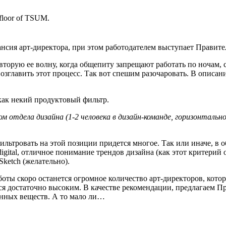
h floor of TSUM.
ансия арт-директора, при этом работодателем выступает Правит
 вторую ее волну, когда общепиту запрещают работать по ночам, 
возглавить этот процесс. Так вот спешим разочаровать. В описан
как некий продуктовый фильтр.
отдела дизайна (1-2 человека в дизайн-команде, горизонтально
льтровать на этой позиции придется многое. Так или иначе, в 
igital, отличное понимание трендов дизайна (как этот критерий
Sketch (желательно).
ы скоро останется огромное количество арт-директоров, которым
я достаточно высоким. В качестве рекомендации, предлагаем П
енных веществ. А то мало ли…