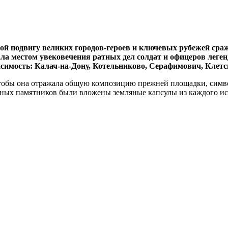
ой подвигу великих городов-героев и ключевых рубежей сра
ла местом увековечения ратных дел солдат и офицеров леген
исимость: Калач-на-Дону, Котельниково, Серафимович, Клетс
тобы она отражала общую композицию прежней площадки, симво
енных памятников были вложены земляные капсулы из каждого ис