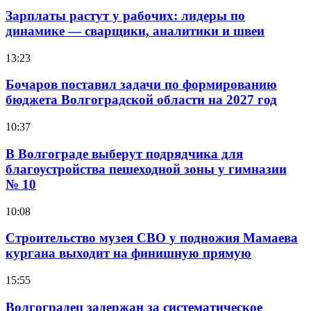
Зарплаты растут у рабочих: лидеры по
динамике — сварщики, аналитики и швеи
13:23
Бочаров поставил задачи по формированию
бюджета Волгоградской области на 2027 год
10:37
В Волгограде выберут подрядчика для
благоустройства пешеходной зоны у гимназии
№ 10
10:08
Строительство музея СВО у подножия Мамаева
кургана выходит на финишную прямую
15:55
Волгоградец задержан за систематическое