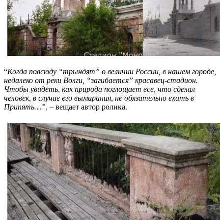
“
Когда повсюду “трындят” о величии России, в нашем городе,
недалеко от реки Волги, “загибается” красавец-стадион.
Чтобы увидеть, как природа поглощает все, что сделал
человек, в случае его вымирания, не обязательно ехать в
Припять…”
, – вещает автор ролика.