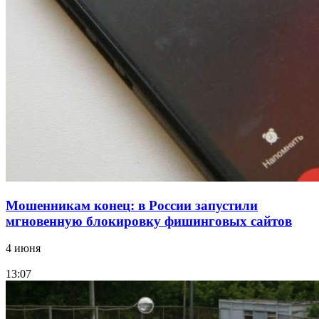
парке прошёл фестиваль „Арбузный переполох“
15:10
Волгоградские компании нарастили экспорт:
заключены контракты на 3,6 млн долларов
Все новости
Мошенникам конец: в России запустили
мгновенную блокировку фишинговых сайтов
4 июня
13:07