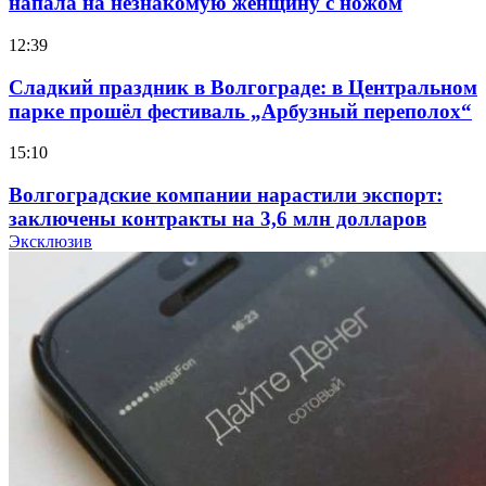
напала на незнакомую женщину с ножом
12:39
Сладкий праздник в Волгограде: в Центральном
парке прошёл фестиваль „Арбузный переполох“
15:10
Волгоградские компании нарастили экспорт:
заключены контракты на 3,6 млн долларов
Эксклюзив
11:39
Атака БПЛА в Волгоградской области: есть
пострадавшие и повреждения инфраструктуры
12:01
Волгоградские вузы в топе зарплатного
рейтинга: ВолгГТУ и ВолгГМУ вошли в топ‑15
для химической отрасли и фармацевтики