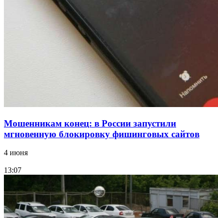
18:39
В Красноармейском районе Волгограда стартует
конкурс на ремонт моста через Волго‑Донской
судоходный канал
Все новости
Мошенникам конец: в России запустили
мгновенную блокировку фишинговых сайтов
4 июня
13:07