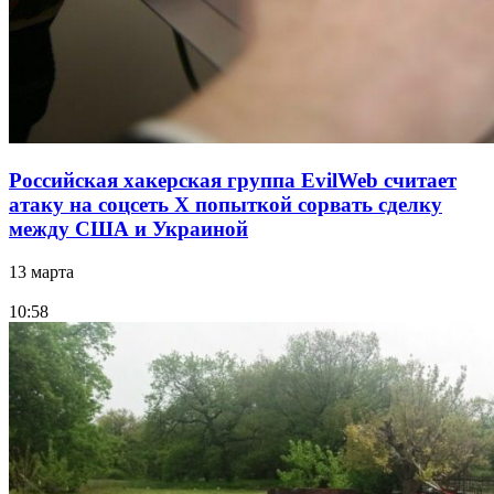
Российская хакерская группа EvilWeb считает
атаку на соцсеть Х попыткой сорвать сделку
между США и Украиной
13 марта
10:58