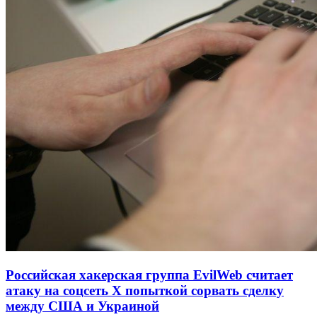
Российская хакерская группа EvilWeb считает
атаку на соцсеть Х попыткой сорвать сделку
между США и Украиной