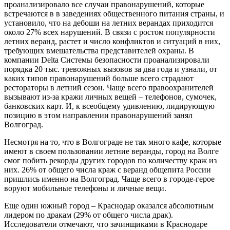
проанализировало все случаи правонарушений, которые
встречаются в в заведениях общественного питания страны, и
установило, что на дебоши на летних верандах приходится
около 27% всех нарушений. В связи с ростом популярности
летних веранд, растет и число конфликтов и ситуаций в них,
требующих вмешательства представителей охраны. В
компании Delta Системы безопасности проанализировали
порядка 20 тыс. тревожных вызовов за два года и узнали, от
каких типов правонарушений больше всего страдают
рестораторы в летний сезон. Чаще всего правоохранителей
вызывают из-за кражи личных вещей – телефонов, сумочек,
банковских карт. И, к всеобщему удивлению, лидирующую
позицию в этом направлении правонарушений занял
Волгоград.
Несмотря на то, что в Волгограде не так много кафе, которые
имеют в своем пользовании летние веранды, город на Волге
смог побить рекорды других городов по количеству краж из
них. 26% от общего числа краж с веранд общепита России
пришлись именно на Волгоград. Чаще всего в городе-герое
воруют мобильные телефоны и личные вещи.
Еще один южный город – Краснодар оказался абсолютным
лидером по дракам (29% от общего числа драк).
Исследователи отмечают, что зачинщиками в Краснодаре