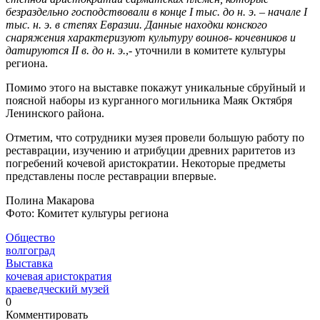
безраздельно господствовали в конце I тыс. до н. э. – начале I
тыс. н. э. в степях Евразии. Данные находки конского
снаряжения характеризуют культуру воинов- кочевников и
датируются II в. до н. э.
,- уточнили в комитете культуры
региона.
Помимо этого на выставке покажут уникальные сбруйный и
поясной наборы из курганного могильника Маяк Октября
Ленинского района.
Отметим, что сотрудники музея провели большую работу по
реставрации, изучению и атрибуции древних раритетов из
погребений кочевой аристократии. Некоторые предметы
представлены после реставрации впервые.
Полина Макарова
Фото: Комитет культуры региона
Общество
волгоград
Выставка
кочевая аристократия
краеведческий музей
0
Комментировать