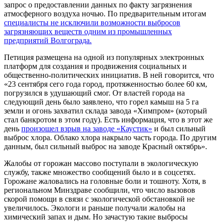
запрос о предоставлении данных по факту загрязнения
атмосферного воздуха ночью. По предварительным итогам
специалисты не исключили возможности выбросов
загрязняющих веществ одним из промышленных
предприятий Волгограда.
Петиция размещена на одной из популярных электронных
платформ для создания и продвижения социальных и
общественно-политических инициатив. В ней говорится, что
«23 сентября сего года город, протяженностью более 60 км,
погрузился в удушающий смог. От властей города на
следующий день было заявлено, что горел камыш на 5 га
земли и огонь захватил склада завода «Химпром» (который
стал банкротом в этом году). Есть информация, что в этот же
день
произошел взрыв на заводе «Каустик»
и был сильный
выброс хлора. Облако хлора накрыло часть города. По другим
данным, был сильный выброс на заводе Красный октябрь».
Жалобы от горожан массово поступали в экологическую
службу, также множество сообщений было и в соцсетях.
Горожане жаловались на головные боли и тошноту. Хотя, в
региональном Минздраве сообщили, что число вызовов
скорой помощи в связи с экологической обстановкой не
увеличилось. Экологи и раньше получали жалобы на
химический запах и дым. Но зачастую такие выбросы