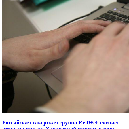
Российская хакерская группа EvilWeb считает
атаку на соцсеть Х попыткой сорвать сделку