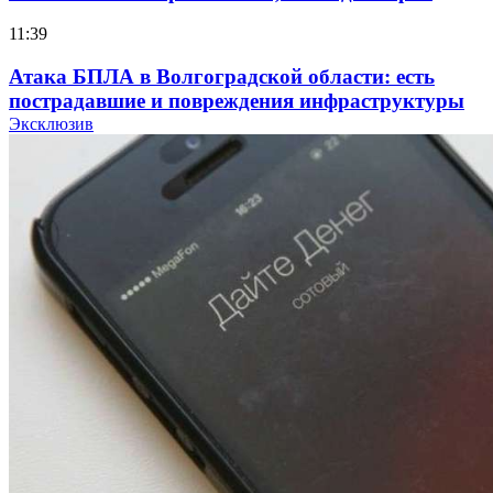
11:39
Атака БПЛА в Волгоградской области: есть
пострадавшие и повреждения инфраструктуры
Эксклюзив
12:01
Волгоградские вузы в топе зарплатного
рейтинга: ВолгГТУ и ВолгГМУ вошли в топ‑15
для химической отрасли и фармацевтики
18:39
В Красноармейском районе Волгограда стартует
конкурс на ремонт моста через Волго‑Донской
судоходный канал
12:28
Фестиваль #ТриЧетыре в Волгограде пройдёт
11–13 сентября в рамках Года единства народов