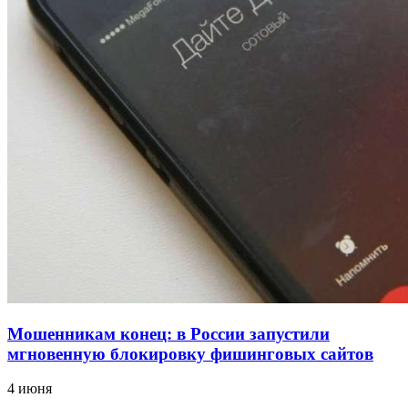
18:39
В Красноармейском районе Волгограда стартует
конкурс на ремонт моста через Волго‑Донской
судоходный канал
12:28
Фестиваль #ТриЧетыре в Волгограде пройдёт
11–13 сентября в рамках Года единства народов
России
Все новости
Мошенникам конец: в России запустили
мгновенную блокировку фишинговых сайтов
4 июня