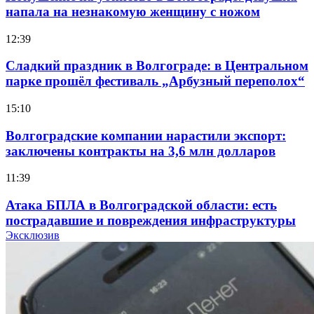
напала на незнакомую женщину с ножом
12:39
Сладкий праздник в Волгограде: в Центральном
парке прошёл фестиваль „Арбузный переполох“
15:10
Волгоградские компании нарастили экспорт:
заключены контракты на 3,6 млн долларов
11:39
Атака БПЛА в Волгоградской области: есть
пострадавшие и повреждения инфраструктуры
Эксклюзив
12:01
Волгоградские вузы в топе зарплатного
рейтинга: ВолгГТУ и ВолгГМУ вошли в топ‑15
для химической отрасли и фармацевтики