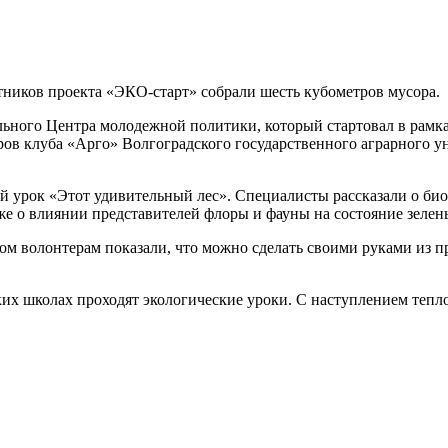
ников проекта «ЭКО-старт» собрали шесть кубометров мусора.
ного Центра молодежной политики, который стартовал в рамка
ров клуба «Арго» Волгоградского государственного аграрного 
й урок «Этот удивительный лес». Специалисты рассказали о био
же о влиянии представителей флоры и фауны на состояние зелен
ором волонтерам показали, что можно сделать своими руками из 
ких школах проходят экологические уроки. С наступлением тепл