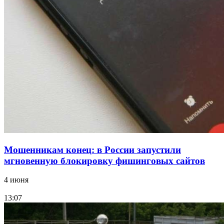
парке прошёл фестиваль „Арбузный переполох“
15:10
Волгоградские компании нарастили экспорт:
заключены контракты на 3,6 млн долларов
Все новости
Мошенникам конец: в России запустили
мгновенную блокировку фишинговых сайтов
4 июня
13:07