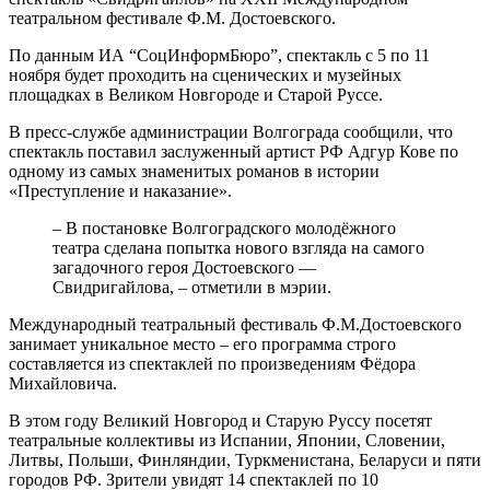
театральном фестивале Ф.М. Достоевского.
По данным ИА “СоцИнформБюро”, спектакль с 5 по 11
ноября будет проходить на сценических и музейных
площадках в Великом Новгороде и Старой Руссе.
В пресс-службе администрации Волгограда сообщили, что
спектакль поставил заслуженный артист РФ Адгур Кове по
одному из самых знаменитых романов в истории
«Преступление и наказание».
– В постановке Волгоградского молодёжного
театра сделана попытка нового взгляда на самого
загадочного героя Достоевского —
Свидригайлова, – отметили в мэрии.
Международный театральный фестиваль Ф.М.Достоевского
занимает уникальное место – его программа строго
составляется из спектаклей по произведениям Фёдора
Михайловича.
В этом году Великий Новгород и Старую Руссу посетят
театральные коллективы из Испании, Японии, Словении,
Литвы, Польши, Финляндии, Туркменистана, Беларуси и пяти
городов РФ. Зрители увидят 14 спектаклей по 10