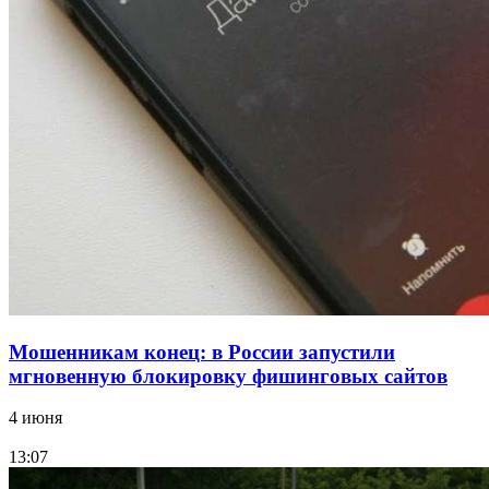
Сладкий праздник в Волгограде: в Центральном
парке прошёл фестиваль „Арбузный переполох“
15:10
Волгоградские компании нарастили экспорт:
заключены контракты на 3,6 млн долларов
Все новости
Мошенникам конец: в России запустили
мгновенную блокировку фишинговых сайтов
4 июня
13:07