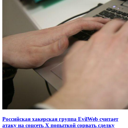
Российская хакерская группа EvilWeb считает
атаку на соцсеть Х попыткой сорвать сделку