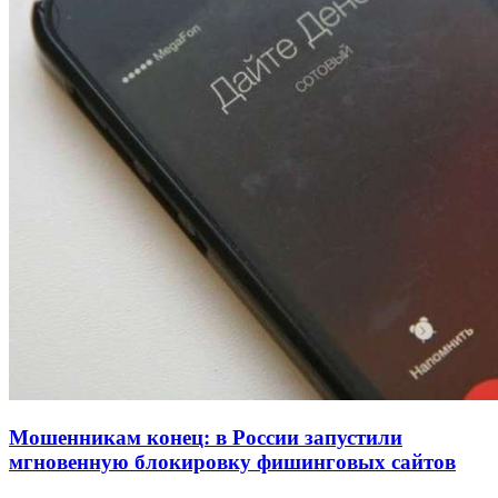
напала на незнакомую женщину с ножом
12:39
Сладкий праздник в Волгограде: в Центральном
парке прошёл фестиваль „Арбузный переполох“
15:10
Волгоградские компании нарастили экспорт:
заключены контракты на 3,6 млн долларов
Все новости
Мошенникам конец: в России запустили
мгновенную блокировку фишинговых сайтов