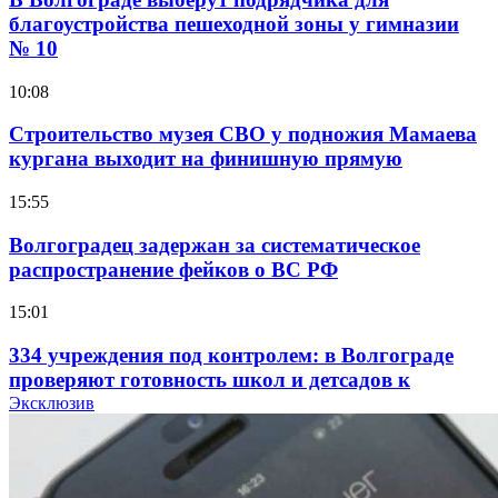
благоустройства пешеходной зоны у гимназии
№ 10
10:08
Строительство музея СВО у подножия Мамаева
кургана выходит на финишную прямую
15:55
Волгоградец задержан за систематическое
распространение фейков о ВС РФ
15:01
334 учреждения под контролем: в Волгограде
проверяют готовность школ и детсадов к
учебному году
Эксклюзив
13:47
Покушение на убийство в Волгограде: девушка