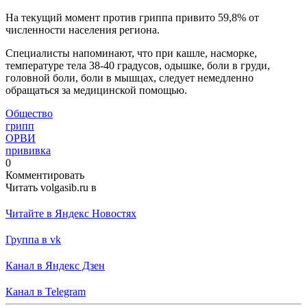
На текущий момент против гриппа привито 59,8% от
численности населения региона.
Специалисты напоминают, что при кашле, насморке,
температуре тела 38-40 градусов, одышке, боли в груди,
головной боли, боли в мышцах, следует немедленно
обращаться за медицинской помощью.
Общество
грипп
ОРВИ
прививка
0
Комментировать
Читать volgasib.ru в
Читайте в Яндекс Новостях
Группа в vk
Канал в Яндекс Дзен
Канал в Telegram