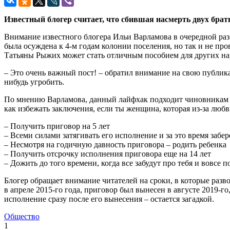
Известный блогер считает, что сбившая насмерть двух брат
Внимание известного блогера Ильи Варламова в очередной раз 
была осуждена к 4-м годам колонии поселения, но так и не пров
Татьяны Рыжих может стать отличным пособием для других нар
– Это очень важный пост! – обратил внимание на свою публик
нибудь угробить.
По мнению Варламова, данный лайфхак подходит чиновникам и 
как избежать заключения, если ты женщина, которая из-за любв
– Получить приговор на 5 лет
– Всеми силами затягивать его исполнение и за это время забе
– Несмотря на годичную давность приговора – родить ребенка
– Получить отсрочку исполнения приговора еще на 14 лет
– Дожить до того времени, когда все забудут про тебя и вовсе 
Блогер обращает внимание читателей на сроки, в которые разв
в апреле 2015-го года, приговор был вынесен в августе 2019-го
исполнение сразу после его вынесения – остается загадкой.
Общество
1