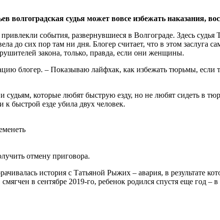
ьев волгоградская судья может вовсе избежать наказания, во
привлекли события, развернувшиеся в Волгограде. Здесь судья Т
ела до сих пор там ни дня. Блогер считает, что в этом заслуга 
ушителей закона, только, правда, если они женщины.
ацию блогер. – Показываю лайфхак, как избежать тюрьмы, если 
судьям, которые любят быструю езду, но не любят сидеть в тюр
и к быстрой езде убила двух человек.
ременеть
получить отмену приговора.
орачивалась история с Татьяной Рыжих – авария, в результате к
, смягчен в сентябре 2019-го, ребенок родился спустя еще год – 