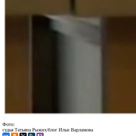
Фото:
судья Татьяна Рыжих/блог Ильи Варламова