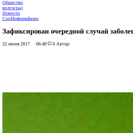
Общество
волгоград
Новости
СоцИнформБюро
Зафиксирован очередной случай заболе
22 июня 2017
06:48
0
Автор: