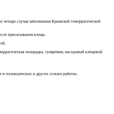
е четыре случая заболевания Крымской геморрагической
осле присасывания клеща.
тей.
ррагическая лихорадка, туляремия, иксодовый клещевой
е в полеводческих и других сельхоз работах.