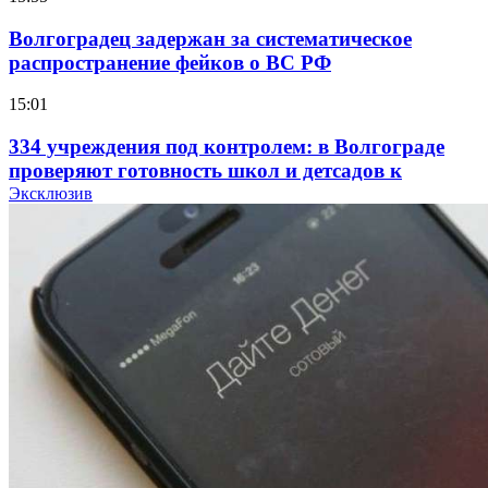
Волгоградец задержан за систематическое
распространение фейков о ВС РФ
15:01
334 учреждения под контролем: в Волгограде
проверяют готовность школ и детсадов к
учебному году
Эксклюзив
13:47
Покушение на убийство в Волгограде: девушка
напала на незнакомую женщину с ножом
12:39
Сладкий праздник в Волгограде: в Центральном
парке прошёл фестиваль „Арбузный переполох“
15:10