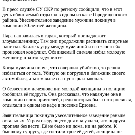
В пресс-службе СУ СКР по региону сообщили, что в этот
день обвиняемый отдыхал в одном из кафе Городищенского
района. Увеселительное заведение мужчина покинул в
компании 30-летней женщины.
Пара направилась в гараж, который принадлежит
злоумышленнику. Там они продолжили распивать спиртные
напитки. Ближе к утру между мужчиной и его «гостьей»
произошел конфликт. Обвиняемый сначала избил молодую
женщину, а затем задушил её.
Когда мужчина понял, что совершил убийство, то решил
избавиться от тела. Убитую он погрузил в багажник своего
автомобиля, а затем вывез на пустырь и закопал.
О безвестном исчезновении молодой женщины в полицию
сообщила её подруга. Она рассказала, что накануне она в
компании своих приятелей, среди которых была потерпевшая,
отдыхали в одном из кафе в поселке Ерзовка.
Заявительница покинула увеселительное заведение раньше
остальных. Утром следующего дня она узнала, что подруга
пропала без вести. Её не было ни дома, ни на работе. К
бывшему супругу, где гостили трое её детей, женщина не