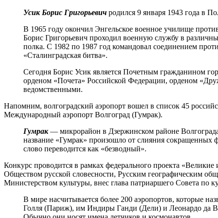
Усик Борис Григорьевич
родился 9 января 1943 года в По
В 1965 году окончил Энгельское военное училище проти
Борис Григорьевич проходил военную службу в различны
полка. С 1982 по 1987 год командовал соединением прот
«Сталинградская битва».
Сегодня Борис Усик является Почетным гражданином гор
орденом «Почета» Российской Федерации, орденом «Друж
ведомственными.
Напомним, волгоградский аэропорт вошел в список 45 российс
Международный аэропорт Волгоград (Гумрак).
Гумрак
— микрорайон в Дзержинском районе Волгограда.
название «Гумрак» произошло от слияния сокращенных 
слово переводится как «безводный».
Конкурс проводится в рамках федерального проекта «Великие 
Обществом русской словесности, Русским географическим об
Министерством культуры, внес глава патриаршего Совета по к
В мире насчитывается более 200 аэропортов, которые на
Голля (Париж), им Индиры Ганди (Дели) и Леонардо да В
Обычно они носят имена летчиков и космонавтов.