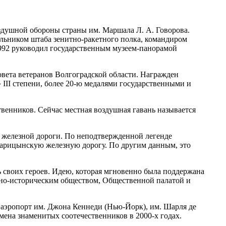
здушной обороны страны им. Маршала Л. А. Говорова.
льником штаба зенитно-ракетного полка, командиром
1992 руководил государственным музеем-панорамой
вета ветеранов Волгоградской области. Награжден
II степени, более 20-ю медалями государственными и
венников. Сейчас местная воздушная гавань называется
 железной дороги. По неподтвержденной легенде
арицынскую железную дорогу. По другим данным, это
ь своих героев. Идею, которая мгновенно была поддержана
но-историческим обществом, Общественной палатой и
 аэропорт им. Джона Кеннеди (Нью-Йорк), им. Шарля де
ена знаменитых соотечественников в 2000-х годах.