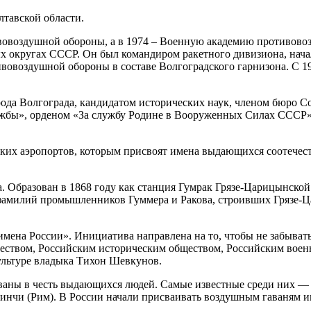
лтавской области.
вовоздушной обороны, а в 1974 – Военную академию противово
х округах СССР. Он был командиром ракетного дивизиона, нача
ивовоздушной обороны в составе Волгоградского гарнизона. С 
ода Волгограда, кандидатом исторических наук, членом бюро Со
бы», орденом «За службу Родине в Вооруженных Силах СССР» I
ких аэропортов, которым присвоят имена выдающихся соотечест
 Образован в 1868 году как станция Гумрак Грязе-Царицынской
фамилий промышленников Гуммера и Ракова, строивших Грязе-Ц
имена России». Инициатива направлена на то, чтобы не забыват
ществом, Российским историческим обществом, Российским воен
ультуре владыка Тихон Шевкунов.
званы в честь выдающихся людей. Самые известные среди них —
инчи (Рим). В России начали присваивать воздушным гаваням им