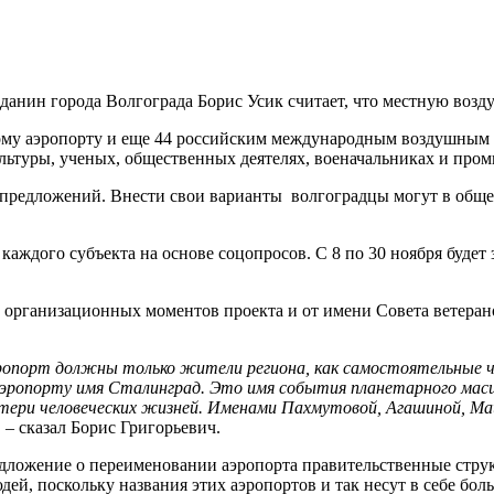
данин города Волгограда Борис Усик считает, что местную возду
му аэропорту и еще 44 российским международным воздушным г
ультуры, ученых, общественных деятелях, военачальниках и про
 предложений. Внести свои варианты волгоградцы могут в обще
аждого субъекта на основе соцопросов. С 8 по 30 ноября буде
 организационных моментов проекта и от имени Совета ветеран
эропорт должны только жители региона, как самостоятельные 
 аэропорту имя Сталинград. Это имя события планетарного ма
потери человеческих жизней. Именами Пахмутовой, Агашиной, М
,
– сказал Борис Григорьевич.
едложение о переименовании аэропорта правительственные стру
й, поскольку названия этих аэропортов и так несут в себе боль