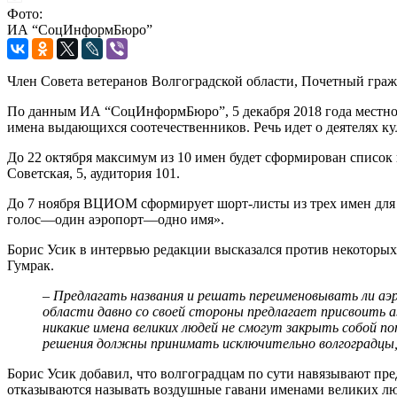
Фото:
ИА “СоцИнформБюро”
Член Совета ветеранов Волгоградской области, Почетный граж
По данным ИА “СоцИнформБюро”, 5 декабря 2018 года местно
имена выдающихся соотечественников. Речь идет о деятелях к
До 22 октября максимум из 10 имен будет сформирован список
Советская, 5, аудитория 101.
До 7 ноября ВЦИОМ сформирует шорт-листы из трех имен для к
голос—один аэропорт—одно имя».
Борис Усик в интервью редакции высказался против некоторых
Гумрак.
– Предлагать названия и решать переименовывать ли а
области давно со своей стороны предлагает присвоить
никакие имена великих людей не смогут закрыть собой 
решения должны принимать исключительно волгоградцы
Борис Усик добавил, что волгоградцам по сути навязывают пр
отказываются называть воздушные гавани именами великих люде