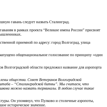
шную гавань следует назвать Сталинград.
аваням в рамках проекта “Великие имена России” присвоят
мышленниках.
ственной приемной по адресу: город Волгоград, улица
т запущено общенациональное голосование по принципу «один
ов Волгоградской области предложил название для аэропорта
члены общества. Совет Ветеранов Волгоградской
сштаба – “Сталинградской битвы”. Мы считаем, что
ашкова можно назвать терминалы. В любом случае такие
ктуры. Он упомянул, что Пулково и столичные аэропоты,
шое историческое значение.