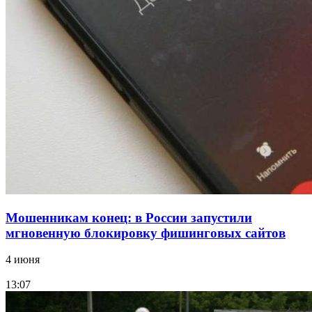
В Красноармейском районе Волгограда стартует
конкурс на ремонт моста через Волго‑Донской
судоходный канал
12:28
Фестиваль #ТриЧетыре в Волгограде пройдёт
11–13 сентября в рамках Года единства народов
России
Все новости
Мошенникам конец: в России запустили
мгновенную блокировку фишинговых сайтов
4 июня
13:07