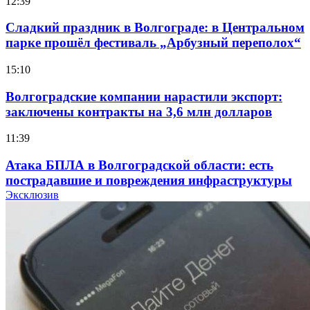
12:39
Сладкий праздник в Волгограде: в Центральном
парке прошёл фестиваль „Арбузный переполох“
15:10
Волгоградские компании нарастили экспорт:
заключены контракты на 3,6 млн долларов
11:39
Атака БПЛА в Волгоградской области: есть
пострадавшие и повреждения инфраструктуры
Эксклюзив
12:01
Волгоградские вузы в топе зарплатного
рейтинга: ВолгГТУ и ВолгГМУ вошли в топ‑15
для химической отрасли и фармацевтики
18:39