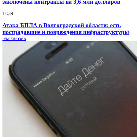
заключены контракты на 3,6 млн долларов
11:39
Атака БПЛА в Волгоградской области: есть
пострадавшие и повреждения инфраструктуры
Эксклюзив
12:01
Волгоградские вузы в топе зарплатного
рейтинга: ВолгГТУ и ВолгГМУ вошли в топ‑15
для химической отрасли и фармацевтики
18:39
В Красноармейском районе Волгограда стартует
конкурс на ремонт моста через Волго‑Донской
судоходный канал
12:28
Фестиваль #ТриЧетыре в Волгограде пройдёт
11–13 сентября в рамках Года единства народов