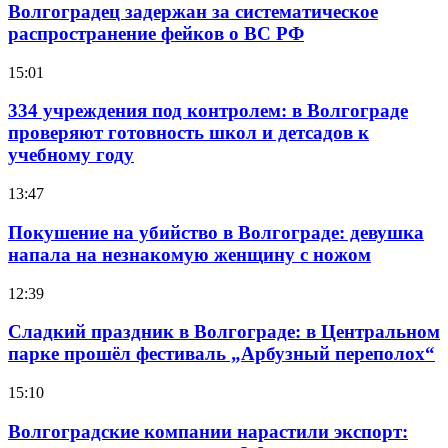
Волгоградец задержан за систематическое
распространение фейков о ВС РФ
15:01
334 учреждения под контролем: в Волгограде
проверяют готовность школ и детсадов к
учебному году
13:47
Покушение на убийство в Волгограде: девушка
напала на незнакомую женщину с ножом
12:39
Сладкий праздник в Волгограде: в Центральном
парке прошёл фестиваль „Арбузный переполох“
15:10
Волгоградские компании нарастили экспорт: