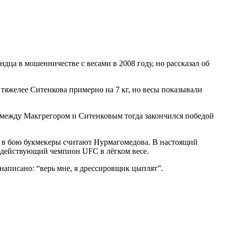
а в мошенничестве с весами в 2008 году, но рассказал об
 тяжелее Ситенкова примерно на 7 кг, но весы показывали
ок между Макгрегором и Ситенковым тогда закончился победой
м в бою букмекеры считают Нурмагомедова. В настоящий
н действующий чемпион UFC в лёгком весе.
аписано: “верь мне, я дрессировщик цыплят”.