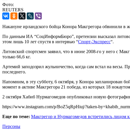
Фото:
REUTERS
Накануне ирландского бойца Конора Макгрегора обвинили в жу
По данным ИА “СоцИнформБюро”, претензии высказал литовски
этом лишь 10 лет спустя в интервью “
Спорт-Экспресс
“.
Литовский спортсмен заявил, что в июне 2008-го у него с Макг
только 66,6 кг.
Артемий заподозрил жульничество, когда сам встал на весы. П
последнего.
Напомним, в эту субботу, 6 октября, у Конора запланирован 
момент в активе Макгрегора 21 победа, из которых 18 нокауто
2 октября Хабиб Нурмагомедов опубликовал новую фотографию 
https://www.instagram.com/p/BoZ5qRpHiuj/?taken-by=khabib_nur
Еще по теме:
Макгрегор и Нурмагомедов встретились лицом к
Персоны