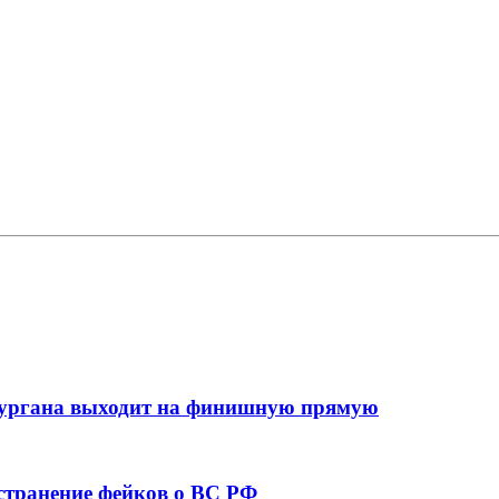
кургана выходит на финишную прямую
остранение фейков о ВС РФ