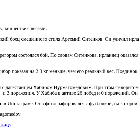
льничестве с весами.
й боец смешанного стиля Артемий Ситенков. Он уличил ирландц
регором состоялся бой. По словам Ситенкова, ирландец оказался
рибор показал на 2-3 кг меньше, чем его реальный вес. Поедин
бой с дагестанцем Хабибом Нурмагомедовым. При этом фаворито
м, и 3 поражения. У Хабиба в активе 26 побед и 0 поражений. О
в Инстаграме. Он сфотографировался с футболкой, на которой н
magomedov
 лицу
.