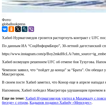
Фото:
globallookpress
Хабиб Нурмагомедов грозится расторгнуть контракт с UFC пос
По данным ИА “СоцИнформБюро”, 30-летний дагестанский спо
https://www.instagram.com/p/Boy2mkdHcLA/?utm_source=ig_emb
Хабиб возмущен решением UFC об отмене боя Тухугова. Напом
Чемпион заявил, что “пойдет до конца” за “Брата”. Он обещал уй
Макгрегором.
В своем посте Хабиб заметил, что Конор еще в апреле нападал 
Напомним, Хабиб победил Макгрегора удушающим приемом в че
Еще по теме:
Хабиб Нурмагомедов улетел в Махачкалу с пояс
беседе» с отцом
,
Кадыров подарил Хабибу «Мерседес»
.