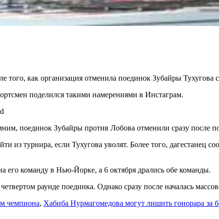
ле того, как организация отменила поединок Зубайры Тухугова
ртсмен поделился такими намерениями в Инстаграм.
ed
ним, поединок Зубайры против Лобова отменили сразу после по
ти из турнира, если Тухугова уволят. Более того, дагестанец соо
на его команду в Нью-Йорке, а 6 октября дрались обе команды.
твертом раунде поединка. Однако сразу после началась массов
ом чемпиона
,
Хабиба Нурмагомедова могут лишить гонорара за 