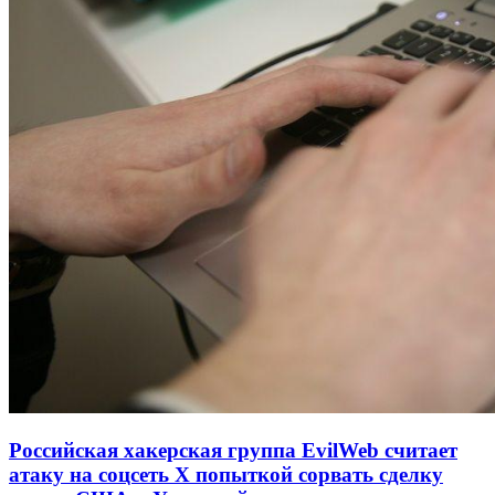
Российская хакерская группа EvilWeb считает
атаку на соцсеть Х попыткой сорвать сделку