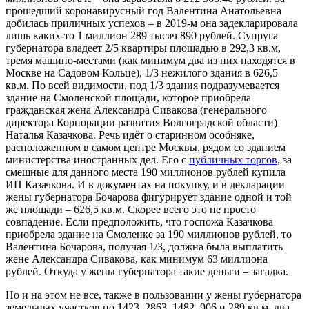
прошедший коронавирусный год Валентина Анатольевна
добилась приличных успехов – в 2019-м она задекларировала
лишь каких-то 1 миллион 289 тысяч 890 рублей. Супруга
губернатора владеет 2/5 квартиры площадью в 292,3 кв.м,
тремя машино-местами (как минимум два из них находятся в
Москве на Садовом Кольце), 1/3 нежилого здания в 626,5
кв.м. По всей видимости, под 1/3 здания подразумевается
здание на Смоленской площади, которое приобрела
гражданская жена Александра Сивакова (генерального
директора Корпорации развития Волгоградской области)
Наталья Казачкова. Речь идёт о старинном особняке,
расположенном в самом центре Москвы, рядом со зданием
министерства иностранных дел. Его с
публичных торгов
, за
смешные для данного места 190 миллионов рублей купила
ИП Казачкова. И в документах на покупку, и в декларации
жены губернатора Бочарова фигурирует здание одной и той
же площади – 626,5 кв.м. Скорее всего это не просто
совпадение. Если предположить, что госпожа Казачкова
приобрела здание на Смоленке за 190 миллионов рублей, то
Валентина Бочарова, получая 1/3, должна была выплатить
жене Александра Сивакова, как минимум 63 миллиона
рублей. Откуда у жены губернатора такие деньги – загадка.
Но и на этом не все, также в пользовании у жены губернатора
земельных участков по 1423, 2863, 1482, 906 и 289 кв.м, два