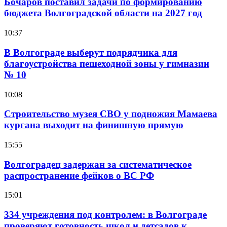
Бочаров поставил задачи по формированию
бюджета Волгоградской области на 2027 год
10:37
В Волгограде выберут подрядчика для
благоустройства пешеходной зоны у гимназии
№ 10
10:08
Строительство музея СВО у подножия Мамаева
кургана выходит на финишную прямую
15:55
Волгоградец задержан за систематическое
распространение фейков о ВС РФ
15:01
334 учреждения под контролем: в Волгограде
проверяют готовность школ и детсадов к