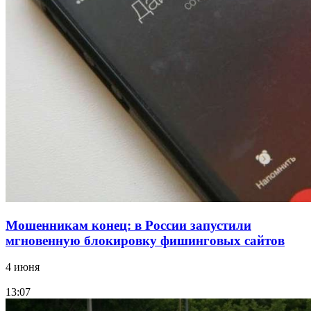
Сладкий праздник в Волгограде: в Центральном
парке прошёл фестиваль „Арбузный переполох“
15:10
Волгоградские компании нарастили экспорт:
заключены контракты на 3,6 млн долларов
Все новости
Мошенникам конец: в России запустили
мгновенную блокировку фишинговых сайтов
4 июня
13:07