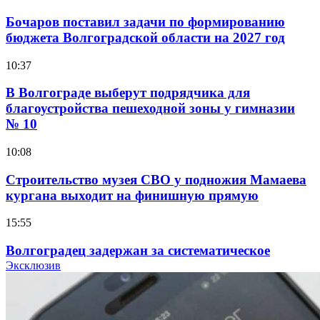
Бочаров поставил задачи по формированию
бюджета Волгоградской области на 2027 год
10:37
В Волгограде выберут подрядчика для
благоустройства пешеходной зоны у гимназии
№ 10
10:08
Строительство музея СВО у подножия Мамаева
кургана выходит на финишную прямую
15:55
Волгоградец задержан за систематическое
распространение фейков о ВС РФ
Эксклюзив
15:01