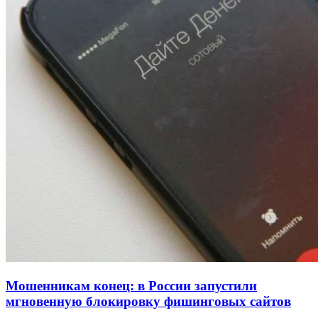
334 учреждения под контролем: в Волгограде
проверяют готовность школ и детсадов к
учебному году
13:47
Покушение на убийство в Волгограде: девушка
напала на незнакомую женщину с ножом
12:39
Сладкий праздник в Волгограде: в Центральном
парке прошёл фестиваль „Арбузный переполох“
Все новости
Мошенникам конец: в России запустили
мгновенную блокировку фишинговых сайтов