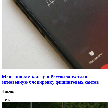
Сладкий праздник в Волгограде: в Центральном
парке прошёл фестиваль „Арбузный переполох“
15:10
Волгоградские компании нарастили экспорт:
заключены контракты на 3,6 млн долларов
Все новости
Мошенникам конец: в России запустили
мгновенную блокировку фишинговых сайтов
4 июня
13:07