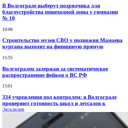
В Волгограде выберут подрядчика для
благоустройства пешеходной зоны у гимназии
№ 10
10:08
Строительство музея СВО у подножия Мамаева
кургана выходит на финишную прямую
15:55
Волгоградец задержан за систематическое
распространение фейков о ВС РФ
15:01
334 учреждения под контролем: в Волгограде
проверяют готовность школ и детсадов к
учебному году
Эксклюзив
13:47