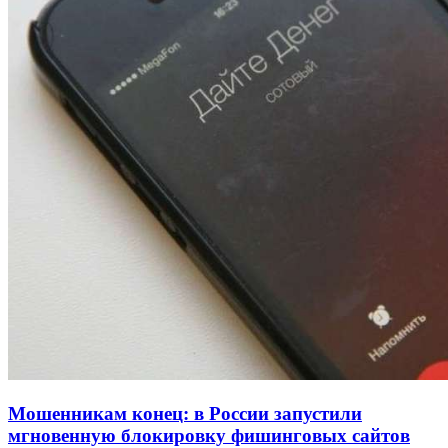
Покушение на убийство в Волгограде: девушка
напала на незнакомую женщину с ножом
12:39
Сладкий праздник в Волгограде: в Центральном
парке прошёл фестиваль „Арбузный переполох“
15:10
Волгоградские компании нарастили экспорт:
заключены контракты на 3,6 млн долларов
Все новости
Мошенникам конец: в России запустили
мгновенную блокировку фишинговых сайтов