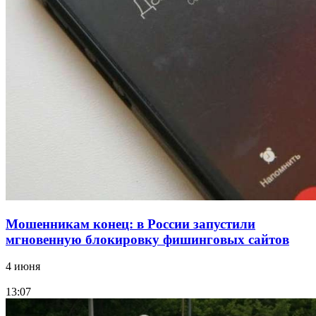
Сладкий праздник в Волгограде: в Центральном
парке прошёл фестиваль „Арбузный переполох“
15:10
Волгоградские компании нарастили экспорт:
заключены контракты на 3,6 млн долларов
Все новости
Мошенникам конец: в России запустили
мгновенную блокировку фишинговых сайтов
4 июня
13:07