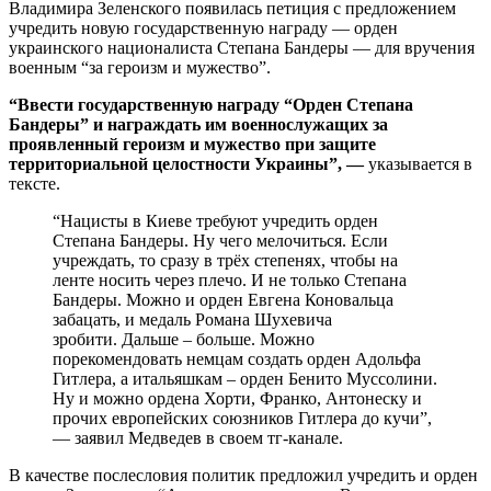
Владимира Зеленского появилась петиция с предложением
учредить новую государственную награду — орден
украинского националиста Степана Бандеры — для вручения
военным “за героизм и мужество”.
“Ввести государственную награду “Орден Степана
Бандеры” и награждать им военнослужащих за
проявленный героизм и мужество при защите
территориальной целостности Украины”, —
указывается в
тексте.
“Нацисты в Киеве требуют учредить орден
Степана Бандеры. Ну чего мелочиться. Если
учреждать, то сразу в трёх степенях, чтобы на
ленте носить через плечо. И не только Степана
Бандеры. Можно и орден Евгена Коновальца
забацать, и медаль Романа Шухевича
зробити. Дальше – больше. Можно
порекомендовать немцам создать орден Адольфа
Гитлера, а итальяшкам – орден Бенито Муссолини.
Ну и можно ордена Хорти, Франко, Антонеску и
прочих европейских союзников Гитлера до кучи”,
— заявил Медведев в своем тг-канале.
В качестве послесловия политик предложил учредить и орден