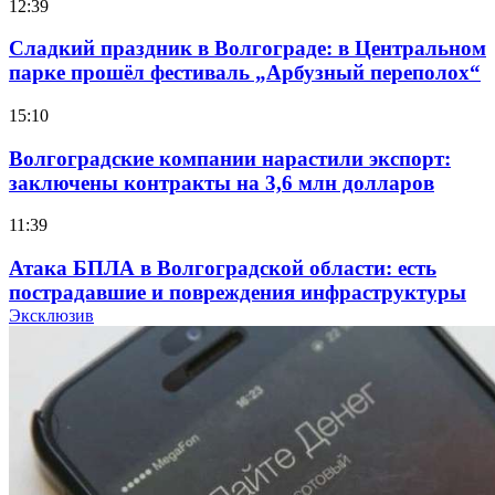
12:39
Сладкий праздник в Волгограде: в Центральном
парке прошёл фестиваль „Арбузный переполох“
15:10
Волгоградские компании нарастили экспорт:
заключены контракты на 3,6 млн долларов
11:39
Атака БПЛА в Волгоградской области: есть
пострадавшие и повреждения инфраструктуры
Эксклюзив
12:01
Волгоградские вузы в топе зарплатного
рейтинга: ВолгГТУ и ВолгГМУ вошли в топ‑15
для химической отрасли и фармацевтики
18:39