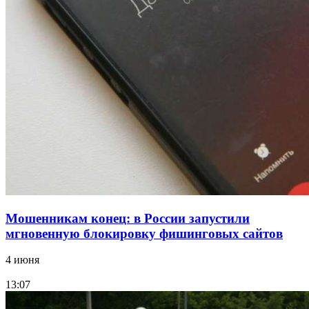
В Красноармейском районе Волгограда стартует
конкурс на ремонт моста через Волго‑Донской
судоходный канал
12:28
Фестиваль #ТриЧетыре в Волгограде пройдёт
11–13 сентября в рамках Года единства народов
России
Все новости
Мошенникам конец: в России запустили
мгновенную блокировку фишинговых сайтов
4 июня
13:07