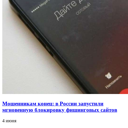
12:39
Сладкий праздник в Волгограде: в Центральном
парке прошёл фестиваль „Арбузный переполох“
15:10
Волгоградские компании нарастили экспорт:
заключены контракты на 3,6 млн долларов
Все новости
Мошенникам конец: в России запустили
мгновенную блокировку фишинговых сайтов
4 июня