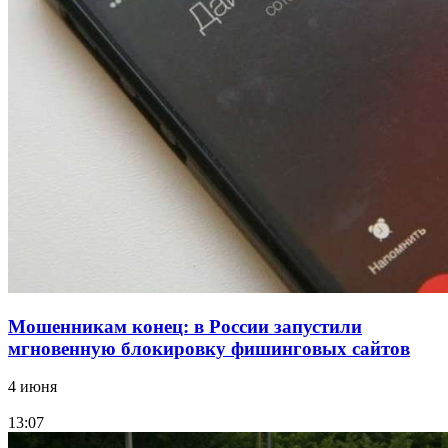
Сладкий праздник в Волгограде: в Центральном
парке прошёл фестиваль „Арбузный переполох“
15:10
Волгоградские компании нарастили экспорт:
заключены контракты на 3,6 млн долларов
Все новости
Мошенникам конец: в России запустили
мгновенную блокировку фишинговых сайтов
4 июня
13:07