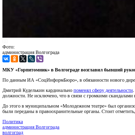
Фото:
администрация Волгограда
МКУ «Горпитомник» в Волгограде возглавил бывший руков
По данным ИА «СоцИнформБюро», в обязанности нового дирек
Дмитрий Куделькин кардинально
поменял сферу деятельности
должности. Не исключено, что в связи с громкими скандалами 
До этого в муниципальном «Молодежном театре» был организо
были переданы в правоохранительные органы. Стоит отметить,
Политика
администрация Волгограда
волгоград