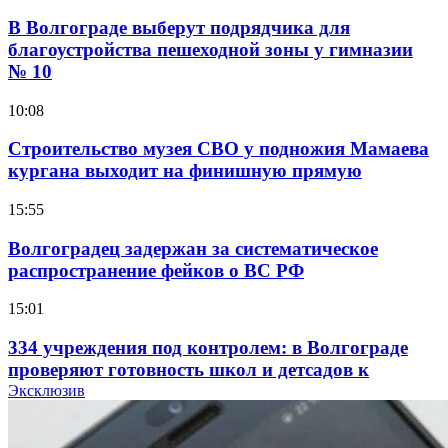
В Волгограде выберут подрядчика для
благоустройства пешеходной зоны у гимназии
№ 10
10:08
Строительство музея СВО у подножия Мамаева
кургана выходит на финишную прямую
15:55
Волгоградец задержан за систематическое
распространение фейков о ВС РФ
15:01
334 учреждения под контролем: в Волгограде
проверяют готовность школ и детсадов к
учебному году
Эксклюзив
13:47