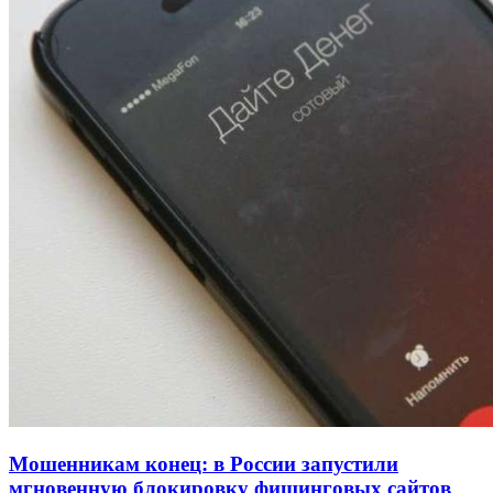
Покушение на убийство в Волгограде: девушка
напала на незнакомую женщину с ножом
12:39
Сладкий праздник в Волгограде: в Центральном
парке прошёл фестиваль „Арбузный переполох“
15:10
Волгоградские компании нарастили экспорт:
заключены контракты на 3,6 млн долларов
Все новости
Мошенникам конец: в России запустили
мгновенную блокировку фишинговых сайтов