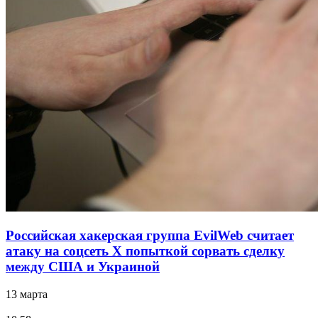
Российская хакерская группа EvilWeb считает
атаку на соцсеть Х попыткой сорвать сделку
между США и Украиной
13 марта