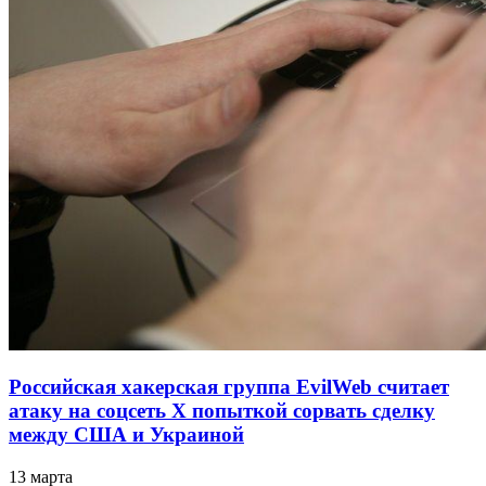
Российская хакерская группа EvilWeb считает
атаку на соцсеть Х попыткой сорвать сделку
между США и Украиной
13 марта