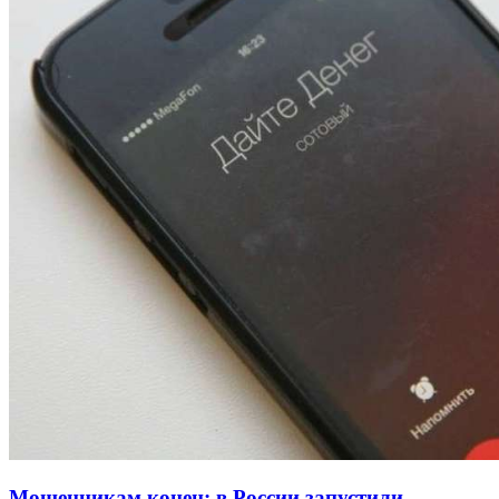
13:47
Покушение на убийство в Волгограде: девушка
напала на незнакомую женщину с ножом
12:39
Сладкий праздник в Волгограде: в Центральном
парке прошёл фестиваль „Арбузный переполох“
15:10
Волгоградские компании нарастили экспорт:
заключены контракты на 3,6 млн долларов
Все новости
Мошенникам конец: в России запустили