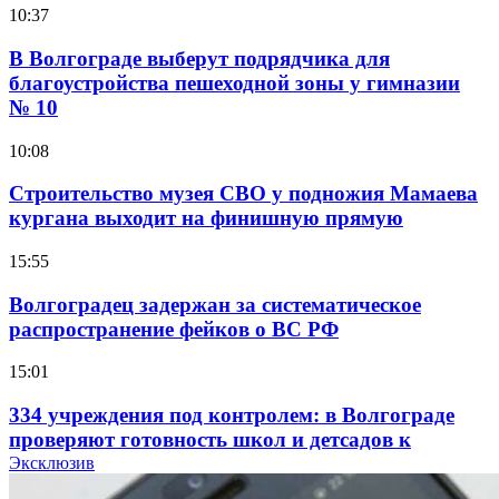
10:37
В Волгограде выберут подрядчика для
благоустройства пешеходной зоны у гимназии
№ 10
10:08
Строительство музея СВО у подножия Мамаева
кургана выходит на финишную прямую
15:55
Волгоградец задержан за систематическое
распространение фейков о ВС РФ
15:01
334 учреждения под контролем: в Волгограде
проверяют готовность школ и детсадов к
учебному году
Эксклюзив