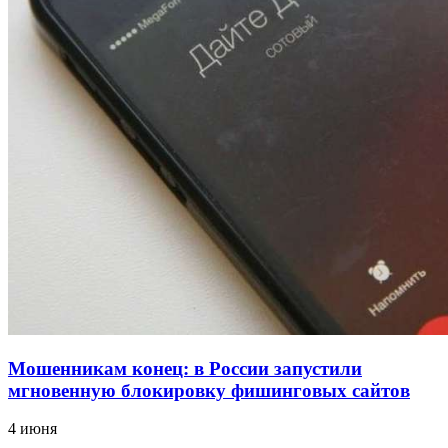
12:39
Сладкий праздник в Волгограде: в Центральном
парке прошёл фестиваль „Арбузный переполох“
15:10
Волгоградские компании нарастили экспорт:
заключены контракты на 3,6 млн долларов
Все новости
Мошенникам конец: в России запустили
мгновенную блокировку фишинговых сайтов
4 июня