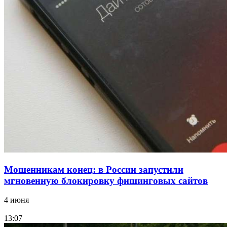
В Красноармейском районе Волгограда стартует
конкурс на ремонт моста через Волго‑Донской
судоходный канал
12:28
Фестиваль #ТриЧетыре в Волгограде пройдёт
11–13 сентября в рамках Года единства народов
России
Все новости
Мошенникам конец: в России запустили
мгновенную блокировку фишинговых сайтов
4 июня
13:07