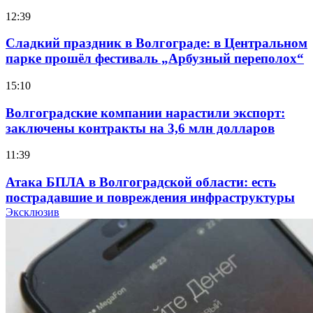
12:39
Сладкий праздник в Волгограде: в Центральном
парке прошёл фестиваль „Арбузный переполох“
15:10
Волгоградские компании нарастили экспорт:
заключены контракты на 3,6 млн долларов
11:39
Атака БПЛА в Волгоградской области: есть
пострадавшие и повреждения инфраструктуры
Эксклюзив
12:01
Волгоградские вузы в топе зарплатного
рейтинга: ВолгГТУ и ВолгГМУ вошли в топ‑15
для химической отрасли и фармацевтики
18:39