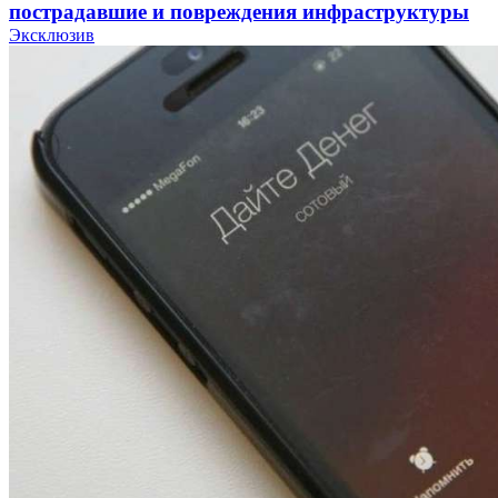
пострадавшие и повреждения инфраструктуры
Эксклюзив
12:01
Волгоградские вузы в топе зарплатного
рейтинга: ВолгГТУ и ВолгГМУ вошли в топ‑15
для химической отрасли и фармацевтики
18:39
В Красноармейском районе Волгограда стартует
конкурс на ремонт моста через Волго‑Донской
судоходный канал
12:28
Фестиваль #ТриЧетыре в Волгограде пройдёт
11–13 сентября в рамках Года единства народов
России
Все новости