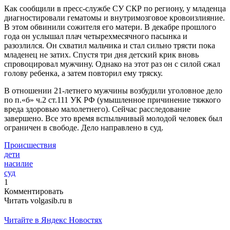
Как сообщили в пресс-службе СУ СКР по региону, у младенца
диагностировали гематомы и внутримозговое кровоизлияние.
В этом обвинили сожителя его матери. В декабре прошлого
года он услышал плач четырехмесячного пасынка и
разозлился. Он схватил мальчика и стал сильно трясти пока
младенец не затих. Спустя три дня детский крик вновь
спровоцировал мужчину. Однако на этот раз он с силой сжал
голову ребенка, а затем повторил ему тряску.
В отношении 21-летнего мужчины возбудили уголовное дело
по п.«б» ч.2 ст.111 УК РФ (умышленное причинение тяжкого
вреда здоровью малолетнего). Сейчас расследование
завершено. Все это время вспыльчивый молодой человек был
ограничен в свободе. Дело направлено в суд.
Происшествия
дети
насилие
суд
1
Комментировать
Читать volgasib.ru в
Читайте в Яндекс Новостях