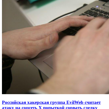
Российская хакерская группа EvilWeb считает
атаку на соцсеть Х попыткой сорвать сделку