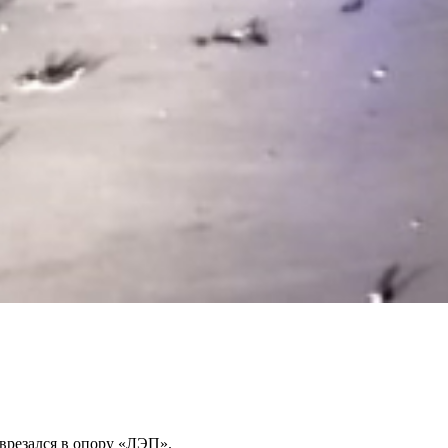
врезался в опору «ЛЭП».