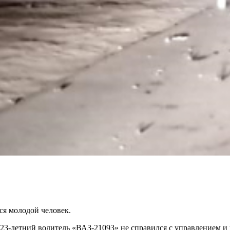
ся молодой человек.
23-летний водитель «ВАЗ-21093» не справился с управлением и 