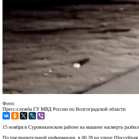
Фото:
Пресс-служба ГУ МВД России по Волгоградской области
15 ноября в Суровикинском районе на машине насмерть разбил
По предварительной информации, в 00.28 на улице Шоссейная 