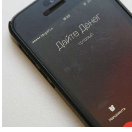
13:47
Покушение на убийство в Волгограде: девушка
напала на незнакомую женщину с ножом
12:39
Сладкий праздник в Волгограде: в Центральном
парке прошёл фестиваль „Арбузный переполох“
15:10
Волгоградские компании нарастили экспорт:
заключены контракты на 3,6 млн долларов
Все новости