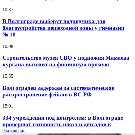
10:37
В Волгограде выберут подрядчика для
благоустройства пешеходной зоны у гимназии
№ 10
10:08
Строительство музея СВО у подножия Мамаева
кургана выходит на финишную прямую
15:55
Волгоградец задержан за систематическое
распространение фейков о ВС РФ
15:01
334 учреждения под контролем: в Волгограде
проверяют готовность школ и детсадов к
учебному году
Эксклюзив