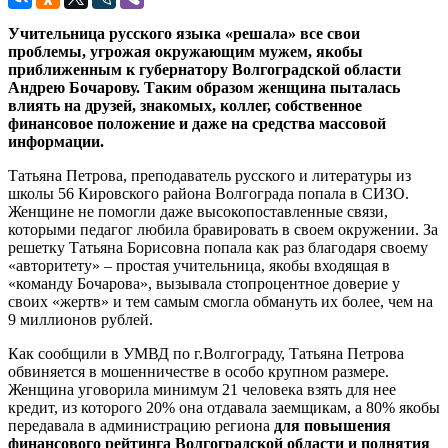
Учительница русского языка «решала» все свои
проблемы, угрожая окружающим мужем, якобы
приближенным к губернатору Волгоградской области
Андрею Бочарову. Таким образом женщина пыталась
влиять на друзей, знакомых, коллег, собственное
финансовое положение и даже на средства массовой
информации.
Татьяна Петрова, преподаватель русского и литературы из
школы 56 Кировского района Волгограда попала в СИЗО.
Женщине не помогли даже высокопоставленные связи,
которыми педагог любила бравировать в своем окружении. За
решетку Татьяна Борисовна попала как раз благодаря своему
«авторитету» – простая учительница, якобы входящая в
«команду Бочарова», вызывала стопроцентное доверие у
своих «жертв» и тем самым смогла обмануть их более, чем на
9 миллионов рублей.
Как сообщили в УМВД по г.Волгограду, Татьяна Петрова
обвиняется в мошенничестве в особо крупном размере.
Женщина уговорила минимум 21 человека взять для нее
кредит, из которого 20% она отдавала заемщикам, а 80% якобы
передавала в администрацию региона
для повышения
финансового рейтинга Волгоградской области и поднятия