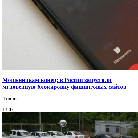
15:10
Волгоградские компании нарастили экспорт:
заключены контракты на 3,6 млн долларов
Все новости
Мошенникам конец: в России запустили
мгновенную блокировку фишинговых сайтов
4 июня
13:07