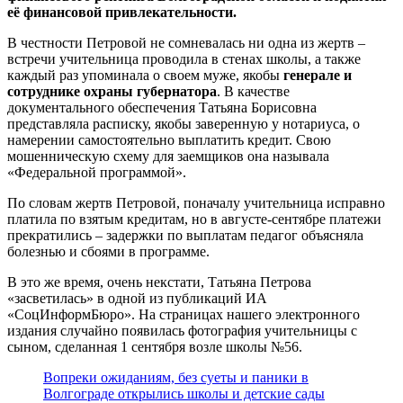
её финансовой привлекательности.
В честности Петровой не сомневалась ни одна из жертв –
встречи учительница проводила в стенах школы, а также
каждый раз упоминала о своем муже, якобы
генерале и
сотруднике охраны губернатора
. В качестве
документального обеспечения Татьяна Борисовна
представляла расписку, якобы заверенную у нотариуса, о
намерении самостоятельно выплатить кредит. Свою
мошенническую схему для заемщиков она называла
«Федеральной программой».
По словам жертв Петровой, поначалу учительница исправно
платила по взятым кредитам, но в августе-сентябре платежи
прекратились – задержки по выплатам педагог объясняла
болезнью и сбоями в программе.
В это же время, очень некстати, Татьяна Петрова
«засветилась» в одной из публикаций ИА
«СоцИнформБюро». На страницах нашего электронного
издания случайно появилась фотография учительницы с
сыном, сделанная 1 сентября возле школы №56.
Вопреки ожиданиям, без суеты и паники в
Волгограде открылись школы и детские сады