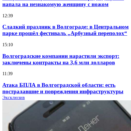
напала на незнакомую женщину с ножом
12:39
Сладкий праздник в Волгограде: в Центральном
парке прошёл фестиваль „Арбузный переполох“
15:10
Волгоградские компании нарастили экспорт:
заключены контракты на 3,6 млн долларов
11:39
Атака БПЛА в Волгоградской области: есть
пострадавшие и повреждения инфраструктуры
Эксклюзив
12:01
Волгоградские вузы в топе зарплатного
рейтинга: ВолгГТУ и ВолгГМУ вошли в топ‑15
для химической отрасли и фармацевтики