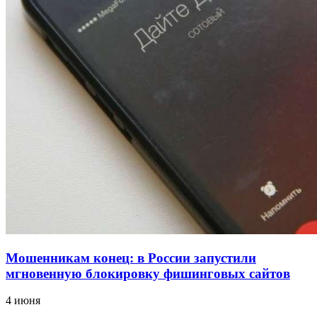
18:39
В Красноармейском районе Волгограда стартует
конкурс на ремонт моста через Волго‑Донской
судоходный канал
12:28
Фестиваль #ТриЧетыре в Волгограде пройдёт
11–13 сентября в рамках Года единства народов
России
Все новости
Мошенникам конец: в России запустили
мгновенную блокировку фишинговых сайтов
4 июня