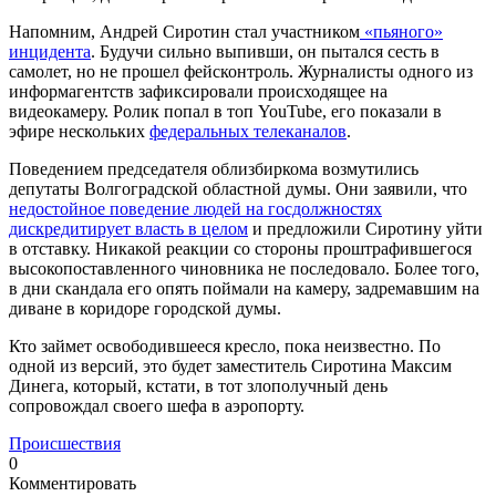
Напомним, Андрей Сиротин стал участником
«пьяного»
инцидента
. Будучи сильно выпивши, он пытался сесть в
самолет, но не прошел фейсконтроль. Журналисты одного из
информагентств зафиксировали происходящее на
видеокамеру. Ролик попал в топ YouTube, его показали в
эфире нескольких
федеральных телеканалов
.
Поведением председателя облизбиркома возмутились
депутаты Волгоградской областной думы. Они заявили, что
недостойное поведение людей на госдолжностях
дискредитирует власть в целом
и предложили Сиротину уйти
в отставку. Никакой реакции со стороны проштрафившегося
высокопоставленного чиновника не последовало. Более того,
в дни скандала его опять поймали на камеру, задремавшим на
диване в коридоре городской думы.
Кто займет освободившееся кресло, пока неизвестно. По
одной из версий, это будет заместитель Сиротина Максим
Динега, который, кстати, в тот злополучный день
сопровождал своего шефа в аэропорту.
Происшествия
0
Комментировать